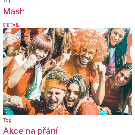
Top
Mash
DETAIL
Top
Akce na přání