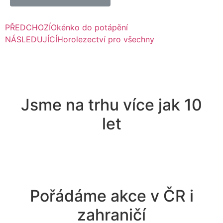
PŘEDCHOZÍ
Okénko do potápění
NÁSLEDUJÍCÍ
Horolezectví pro všechny
Jsme na trhu více jak 10
let
Pořádáme akce v ČR i
zahraničí